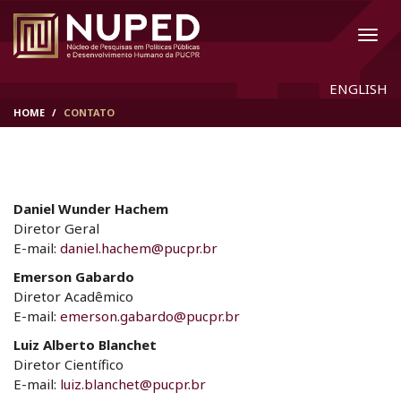
ENGLISH
HOME
CONTATO
Daniel Wunder Hachem
Diretor Geral
E-mail:
daniel.hachem@pucpr.br
Emerson Gabardo
Diretor Acadêmico
E-mail:
emerson.gabardo@pucpr.br
Luiz Alberto Blanchet
Diretor Científico
E-mail:
luiz.blanchet@pucpr.br